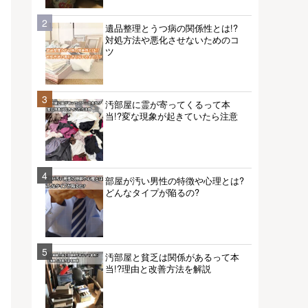
2
遺品整理とうつ病の関係性とは!?
対処方法や悪化させないためのコ
ツ
3
汚部屋に霊が寄ってくるって本
当!?変な現象が起きていたら注意
4
部屋が汚い男性の特徴や心理とは?
どんなタイプが陥るの?
5
汚部屋と貧乏は関係があるって本
当!?理由と改善方法を解説