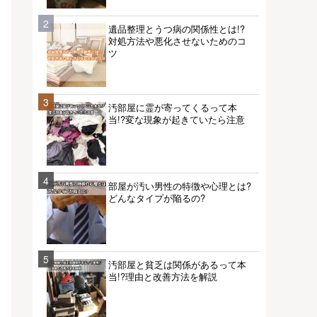
2
遺品整理とうつ病の関係性とは!?
対処方法や悪化させないためのコ
ツ
3
汚部屋に霊が寄ってくるって本
当!?変な現象が起きていたら注意
4
部屋が汚い男性の特徴や心理とは?
どんなタイプが陥るの?
5
汚部屋と貧乏は関係があるって本
当!?理由と改善方法を解説