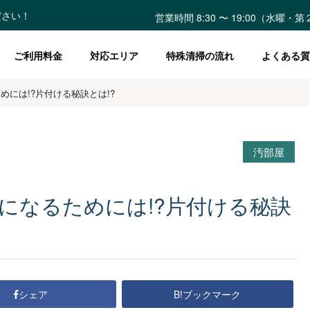
ださい！
営業時間 8:30 〜 19:00（水曜
ご利用料金
対応エリア
特殊清掃の流れ
よくある質
には!?片付ける秘訣とは!?
汚部屋
になるためには!?片付ける秘訣
B!ブックマーク
シェア