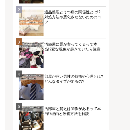
2
遺品整理とうつ病の関係性とは!?
対処方法や悪化させないためのコ
ツ
3
汚部屋に霊が寄ってくるって本
当!?変な現象が起きていたら注意
4
部屋が汚い男性の特徴や心理とは?
どんなタイプが陥るの?
5
汚部屋と貧乏は関係があるって本
当!?理由と改善方法を解説