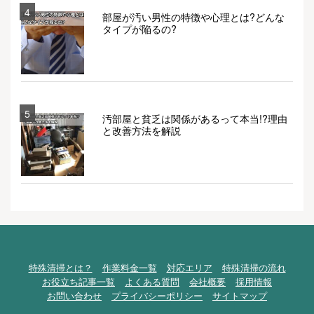
4
部屋が汚い男性の特徴や心理とは?どんな
タイプが陥るの?
5
汚部屋と貧乏は関係があるって本当!?理由
と改善方法を解説
特殊清掃とは？
作業料金一覧
対応エリア
特殊清掃の流れ
お役立ち記事一覧
よくある質問
会社概要
採用情報
お問い合わせ
プライバシーポリシー
サイトマップ