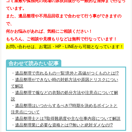
ゴミ屋敷や孤独死の現場の原状回復から一般的な清掃まで行なっ
ています。
また、遺品整理や不用品回収まで合わせて行う事ができますの
で、
何かお悩みがあれば、気軽にご相談ください！
もちろん、ご相談や見積もりなどは無料で行なっています！
お問い合わせは、お電話・HP・LINEから可能となっています！
合わせて読みたい記事
・
遺品整理で売れるもの一覧!意外と高値がつくものとは!?
・
遺品整理ができない時の対処方法や原因とリスクについ
て解説
・
遺品整理で服などの衣類の処分方法や注意点について解
説
・
遺品整理はいつからするべき!?時期を決めるポイントと
注意点について
・
遺品整理士とは?取得難易度や主な仕事内容について解説
・
遺品整理業に必要な資格とは!?無いと絶対ダメなの!?