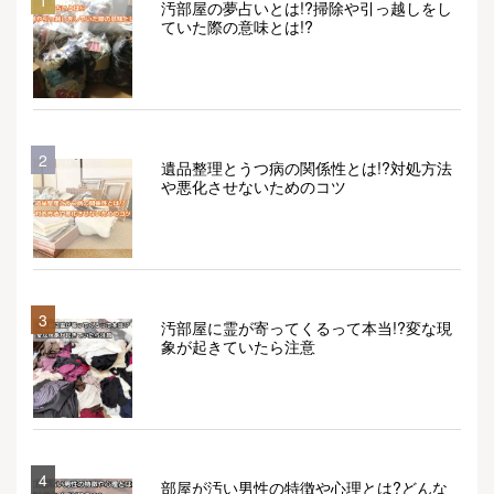
1
汚部屋の夢占いとは!?掃除や引っ越しをし
ていた際の意味とは!?
2
遺品整理とうつ病の関係性とは!?対処方法
や悪化させないためのコツ
3
汚部屋に霊が寄ってくるって本当!?変な現
象が起きていたら注意
4
部屋が汚い男性の特徴や心理とは?どんな