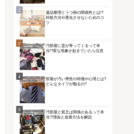
2
遺品整理とうつ病の関係性とは!?
対処方法や悪化させないためのコ
ツ
3
汚部屋に霊が寄ってくるって本
当!?変な現象が起きていたら注意
4
部屋が汚い男性の特徴や心理とは?
どんなタイプが陥るの?
5
汚部屋と貧乏は関係があるって本
当!?理由と改善方法を解説