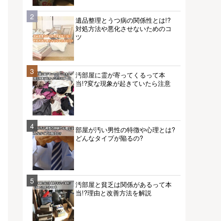
2
遺品整理とうつ病の関係性とは!?
対処方法や悪化させないためのコ
ツ
3
汚部屋に霊が寄ってくるって本
当!?変な現象が起きていたら注意
4
部屋が汚い男性の特徴や心理とは?
どんなタイプが陥るの?
5
汚部屋と貧乏は関係があるって本
当!?理由と改善方法を解説