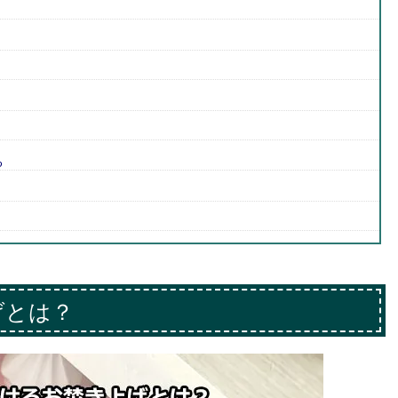
る
げとは？