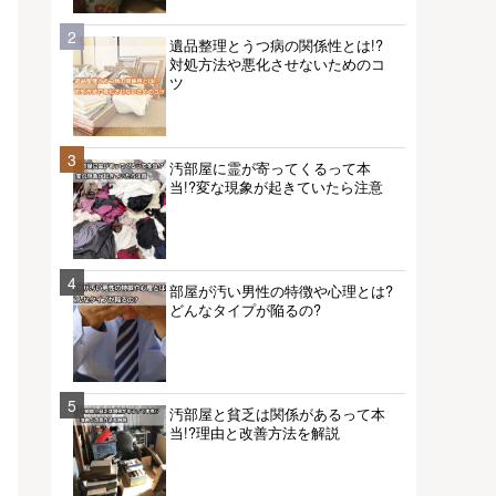
2
遺品整理とうつ病の関係性とは!?
対処方法や悪化させないためのコ
ツ
3
汚部屋に霊が寄ってくるって本
当!?変な現象が起きていたら注意
4
部屋が汚い男性の特徴や心理とは?
どんなタイプが陥るの?
5
汚部屋と貧乏は関係があるって本
当!?理由と改善方法を解説