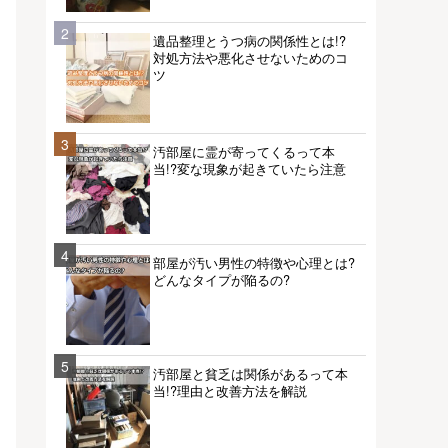
2
遺品整理とうつ病の関係性とは!?
対処方法や悪化させないためのコ
ツ
3
汚部屋に霊が寄ってくるって本
当!?変な現象が起きていたら注意
4
部屋が汚い男性の特徴や心理とは?
どんなタイプが陥るの?
5
汚部屋と貧乏は関係があるって本
当!?理由と改善方法を解説