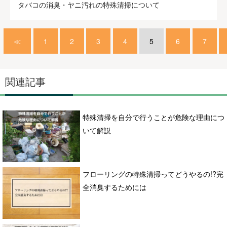
タバコの消臭・ヤニ汚れの特殊清掃について
≪
1
2
3
4
5
6
7
関連記事
特殊清掃を自分で行うことが危険な理由につ
いて解説
フローリングの特殊清掃ってどうやるの!?完
全消臭するためには